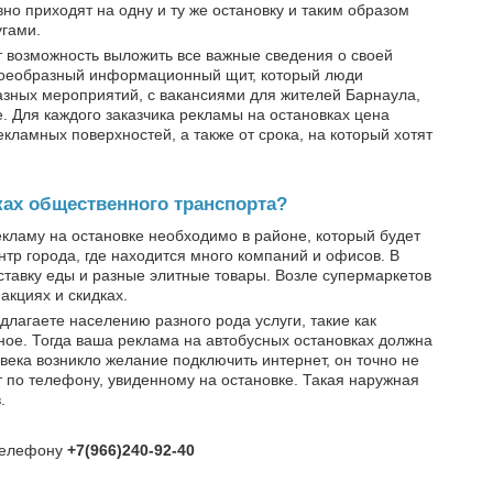
вно приходят на одну и ту же остановку и таким образом
угами.
ет возможность выложить все важные сведения о своей
своеобразный информационный щит, который люди
азных мероприятий, с вакансиями для жителей Барнаула,
 Для каждого заказчика рекламы на остановках цена
екламных поверхностей, а также от срока, на который хотят
ках общественного транспорта?
кламу на остановке необходимо в районе, который будет
р города, где находится много компаний и офисов. В
оставку еды и разные элитные товары. Возле супермаркетов
акциях и скидках.
длагаете населению разного рода услуги, такие как
ное. Тогда ваша реклама на автобусных остановках должна
века возникло желание подключить интернет, он точно не
т по телефону, увиденному на остановке. Такая наружная
.
 телефону
+7(966)240-92-40