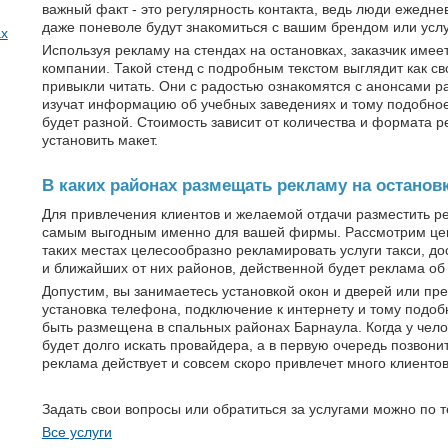
важный факт - это регулярность контакта, ведь люди ежедне
даже поневоле будут знакомиться с вашим брендом или усл
ах
Используя рекламу на стендах на остановках, заказчик име
компании. Такой стенд с подробным текстом выглядит как 
привыкли читать. Они с радостью ознакомятся с анонсами р
изучат информацию об учебных заведениях и тому подобное.
будет разной. Стоимость зависит от количества и формата р
установить макет.
В каких районах размещать рекламу на останов
Для привлечения клиентов и желаемой отдачи разместить ре
самым выгодным именно для вашей фирмы. Рассмотрим цент
таких местах целесообразно рекламировать услуги такси, д
и ближайших от них районов, действенной будет реклама об 
Допустим, вы занимаетесь установкой окон и дверей или пре
установка телефона, подключение к интернету и тому подоб
быть размещена в спальных районах Барнаула. Когда у чело
будет долго искать провайдера, а в первую очередь позвони
реклама действует и совсем скоро привлечет много клиентов
Задать свои вопросы или обратиться за услугами можно по
Все услуги